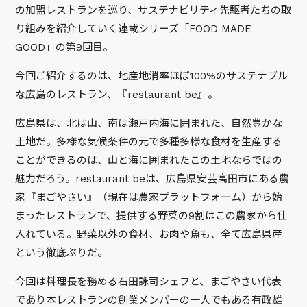
の加盟レストランを巡り、サステナビリティ先駆者たちの取
り組みを紹介していく連載シリーズ「FOOD MADE
GOOD」の第9回目。
今回ご紹介するのは、地産地消率ほぼ100%のサステナブル
な広島のレストラン、『restaurant be』。
広島県は、北は山、南は瀬戸内海に囲まれた、自然豊かな
土地だ。多様な気候条件の元で多種多様な食材を生産する
ことができるのは、山と海に囲まれたこの土地ならではの
魅力だろう。restaurant beは、広島県安芸高田市にある農
家『まごやさい』（現在は農家プラットフォーム）から始
まったレストランで、提供する野菜の9割はこの農家から仕
入れている。野菜以外の食材、お肉や魚も、全て広島県産
という徹底ぶりだ。
今回は料理長を務める石田詠司シェフと、まごやさい代表
であり本レストランの創業メンバーの一人でもある有政雄