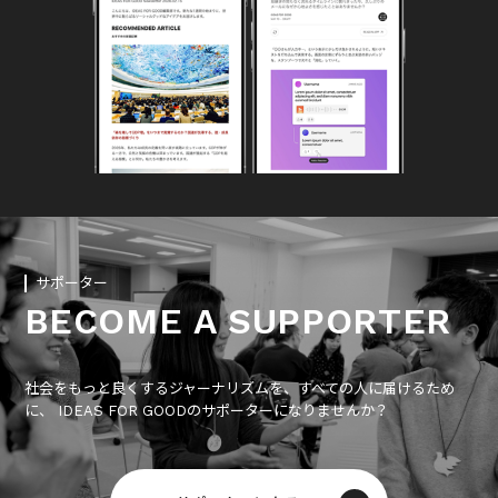
サポーター
BECOME A SUPPORTER
社会をもっと良くするジャーナリズムを、すべての人に届けるため
に、 IDEAS FOR GOODのサポーターになりませんか？