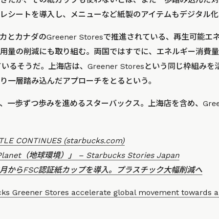
レシートを導入し、メニューなど紙製のアイテムもデジタル化
とカナダのGreener Storesで推進されている、再生可能
用量の削減にも取り組む。両国ではすでに、エネルギー消費量
いるそうだ。上海店は、Greener Storesという同じ枠組み
り一層踏み込んだアプローチをとるという。
一歩ずつ歩みを進めるスターバックス。上海店を含め、Greener
TLE CONTINUES (starbucks.com)
net（地球環境）」 – Starbucks Stories Japan
1月からFSC認証紙カップを導入。プラスチック大幅削減へ
ks Greener Stores accelerate global movement towards a