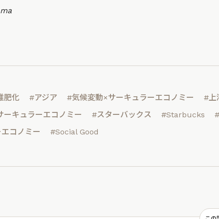
ama
堆肥化
#アジア
#気候変動×サーキュラーエコノミー
#上
サーキュラーエコノミー
#スターバックス
#Starbucks
ーエコノミー
#Social Good
この