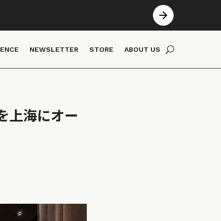
IENCE
NEWSLETTER
STORE
ABOUT US
を上海にオー