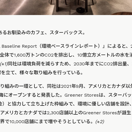
以上あるお馴染みのカフェ、スターバックス。
tal Baseline Report（環境ベースラインレポート）」による
体で1,600万トンのCO2を排出し、10億立方メートルの水を
(※1)
同社は環境負荷を減らすため、2030年までにCO2排出量
標を立て、様々な取り組みを行っている。
り組みの一環として、同社は2021年9月、アメリカとカナダ以
」を上海にオープンすると発表した。Greener Storesは、スターバ
金）と協力して立ち上げた枠組みで、環境に優しい店舗を設計
リカとカナダでは2,300店舗以上のGreener Storesが誕
界で10,000店舗にまで増やそうとしている。
(※2)