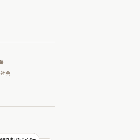
海
#社会
記事を書いたライター