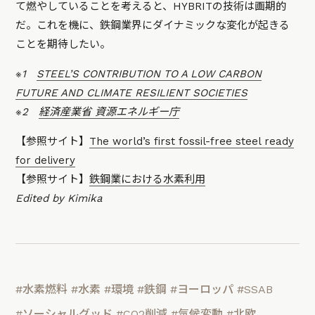
て燃やしていることを考えると、HYBRITの技術は画期的
だ。これを機に、鉄鋼業界にダイナミックな変化が起きる
ことを期待したい。
※1
STEEL’S CONTRIBUTION TO A LOW CARBON
FUTURE AND CLIMATE RESILIENT SOCIETIES
※2
経済産業省 資源エネルギー庁
【参照サイト】
The world’s first fossil-free steel ready
for delivery
【参照サイト】
鉄鋼業における水素利用
Edited by Kimika
#水素燃料
#水素
#環境
#鉄鋼
#ヨーロッパ
#SSAB
#ソーシャルグッド
#CO2削減
#気候変動
#北欧