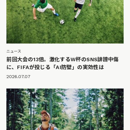
ニュース
前回大会の13倍。激化するW杯のSNS誹謗中傷
に、FIFAが投じる「AI防壁」の実効性は
2026.07.07