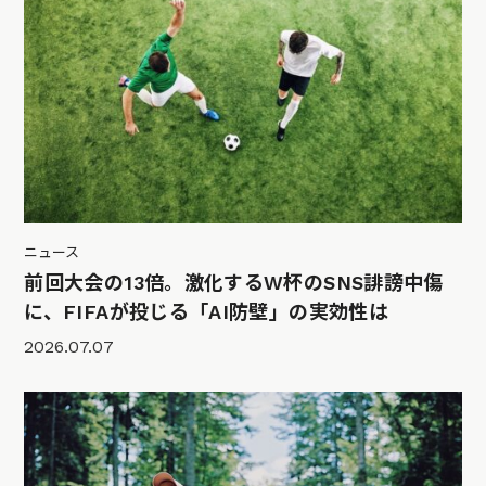
ニュース
前回大会の13倍。激化するW杯のSNS誹謗中傷
に、FIFAが投じる「AI防壁」の実効性は
2026.07.07