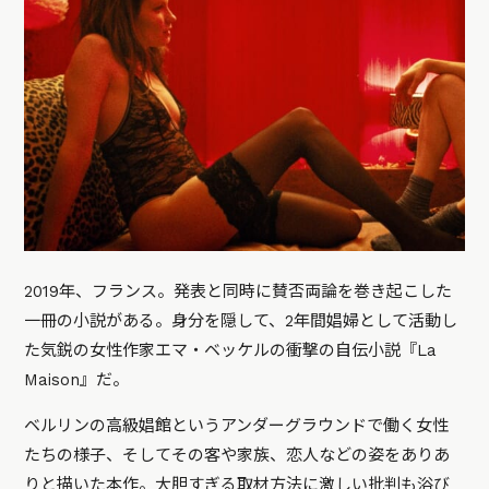
2019年、フランス。発表と同時に賛否両論を巻き起こした
一冊の小説がある。身分を隠して、2年間娼婦として活動し
た気鋭の女性作家エマ・ベッケルの衝撃の自伝小説『La
Maison』だ。
ベルリンの高級娼館というアンダーグラウンドで働く女性
たちの様子、そしてその客や家族、恋人などの姿をありあ
りと描いた本作。大胆すぎる取材方法に激しい批判も浴び