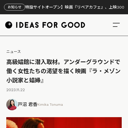
【特設サイトオープン】映画『リペアカフェ』、上映300回の先で見
お知らせ
ニュース
高級娼館に潜入取材。アンダーグラウンドで
働く女性たちの渇望を描く映画『ラ・メゾン
小説家と娼婦』
2023.11.22
戸沼 君香
Kimika Tonuma