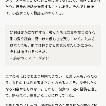
かで、客や周りから心身ともに傷けられたり、偏見に晒され
たり。自身の行動を後悔することもある。それでも最後
は、小説家として物語を締めくくる。
娼婦は確かに存在する。彼女たちは悪臭を放つ様々な
形の愛や独自に見つけた優しさを残していく。気高さ
はなくても、他では見つからぬ真実がたしかにある。
それは語られるべきだ。
※ 劇中のモノローグより
エマの考えにはあまり賛同できない、と思う人もいるだろ
う。女性の主体性を考えたことのある人こそ、反発したく
なる内容かもしれない。しかし、彼女の一連の経験を通し
て、語られない世界がたしかに見えてくる。
女性たちの苦しみや、優越感も含めた生き様が赤裸々に描