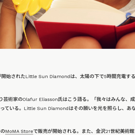
が開始されたLittle Sun Diamondは、太陽の下で5時間充
者であり芸術家のOlafur Eliasson氏はこう語る。「我々はみん
ている。Little Sun Diamondはその願いを光を照らし
京の
MoMA Store
で販売が開始される。また、金沢21世紀美術