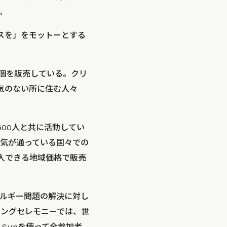
。
セスを」をモットーとする
50万個を販売している。クリ
気のない所に住む人々
600人と共に活動してい
気が通っている国々での
購入できる地域価格で販売
ルギー問題の解決に対し
ニングセレモニーでは、世
e Sunを使って全参加者