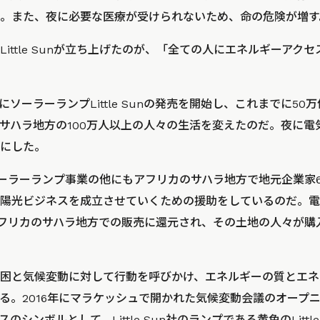
。また、夜に必要な医療が受けられないため、命の危険が増す
ittle Sunが立ち上げたのが、「全ての人にエネルギーアク
2012年にソーラーランプLittle Sunの発売を開始し、これまでに
サハラ地方の100万人以上の人々の生活を変えたのだ。夜に電
にした。
n社はソーラーランプ事業の他にもアフリカのサハラ地方で地元企業家
陽光ビジネスを成立させていくための援助をしているのだ。電
売は、アフリカのサハラ地方での販売に還元され、その土地の人々が
困と気候変動に対して行動を呼びかけ、エネルギーの質とエネ
る。2016年にマラケッシュで開かれた気候変動会議のオープ
シンボルとして、Little Sun社のランプである黄色のLittl