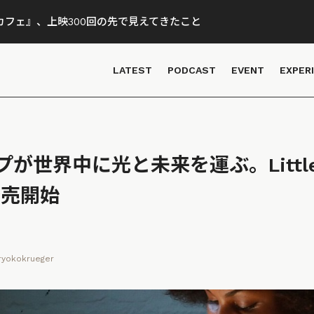
フェ』、上映300回の先で見えてきたこと
LATEST
PODCAST
EVENT
EXPER
が世界中に光と未来を運ぶ。Little 
発売開始
ryokokrueger