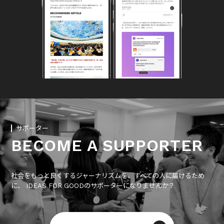
サポーター
BECOME A SUPPORTER
社会をもっと良くするジャーナリズムを、すべての人に届けるため
に、 IDEAS FOR GOODのサポーターになりませんか？