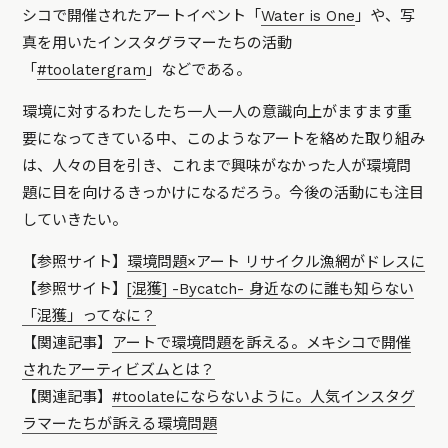
シコで開催されたアートイベント「
Water is One
」や、写
真を用いたインスタグラマーたちの活動
「
#toolatergram
」などである。
環境に対するわたしたち一人一人の意識向上がますます重
要になってきている中、このようなアートを絡めた取り組み
は、人々の目を引き、これまで興味がなかった人が環境問
題に目を向けるきっかけになるだろう。今後の活動にも注目
していきたい。
【参照サイト】
環境問題×アート リサイクル漁網がドレスに
【参照サイト】
[混獲] -Bycatch- 身近なのに誰も知らない
「混獲」ってなに？
【関連記事】
アートで環境問題を訴える。メキシコで開催
されたアーティビズムとは？
【関連記事】
#toolateにならないように。人気インスタグ
ラマーたちが訴える環境問題