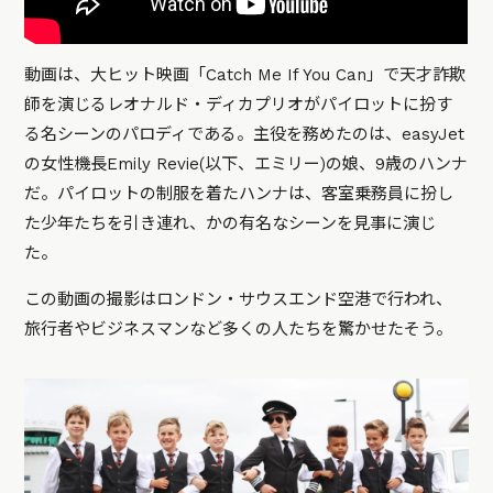
動画は、大ヒット映画「Catch Me If You Can」で天才詐欺
師を演じるレオナルド・ディカプリオがパイロットに扮す
る名シーンのパロディである。主役を務めたのは、easyJet
の女性機長Emily Revie(以下、エミリー)の娘、9歳のハンナ
だ。パイロットの制服を着たハンナは、客室乗務員に扮し
た少年たちを引き連れ、かの有名なシーンを見事に演じ
た。
この動画の撮影はロンドン・サウスエンド空港で行われ、
旅行者やビジネスマンなど多くの人たちを驚かせたそう。