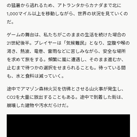
の猛暑から逃れるため、アトランタからカナダまで北に
1,000マイル以上を移動しながら、世界の状況を見ていくの
だ。
ゲームの舞台は、私たちがこのままの生活を続けた場合の
21世紀後半。プレイヤーは「気候難民」となり、空腹や喉の
渇き、熱波、竜巻、雷雨などに苦しみながら、安全な場所
を求めて旅をする。頻繁に嵐に遭遇し、そのまま進むか、
止むまで待つかの選択をせまられることも。待っている間
も、水と食料は減っていく。
途中でアマゾン森林火災を彷彿とさせる山火事が発生し、
CO2を大量に放出することもある。途中で到着した街は、
崩壊した建物や汚水だらけだ。