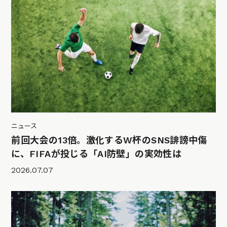
ニュース
前回大会の13倍。激化するW杯のSNS誹謗中傷
に、FIFAが投じる「AI防壁」の実効性は
2026.07.07