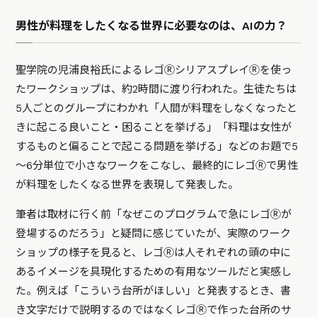
男性が料理をしたくなる世界に必要なのは、AIの力？
聖学院の児浦良裕氏によるレゴⓇシリアスプレイⓇを使っ
たワークショップは、約2時間に渡り行われた。生徒たちは
5人ごとのグループにわかれ「人間が料理をしなくなったと
きに起こる良いこと・困ることを挙げる」「料理は女性が
するものと偏ることで起こる問題を挙げる」などのお題で5
～6分単位で小さなワークをこなし、最終的にレゴⓇで男性
が料理をしたくなる世界を表現して発表した。
筆者は取材に行く前「なぜこのプログラムで急にレゴⓇが
登場するのだろう」と疑問に感じていたが、実際のワーク
ショップの様子を見ると、レゴⓇは人それぞれの頭の中に
あるイメージを具現化するための有用なツールだと実感し
た。例えば「こういう台所がほしい」と発表するとき、書
き文字だけで説明するのではなくレゴⓇで作った台所のサ