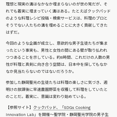
理想と現実の溝はなかなか埋まらないのが世の常だが、そ
れでも着実に埋まっていく溝はある。たとえばクックパッド
のような料理レシピ投稿・検索サービスは、料理のプロと
そうでない人たちの溝を埋めることに大きく貢献してきた
はずだ。
今回のような企画が成立し、意欲的な男子生徒たちが集ま
ったという事実も、男性と女性の間にある壁が取り払われ
つつあることを示している。約6時間、これだけの人数の男
性が料理と真剣に向き合う空間は、日本中を探してもなか
なか見当たらないのではないだろうか。
参加した静岡聖光の生徒たちは料理の楽しさに気づき、週
明けの放課後に早速農園野菜を収穫して料理をしていたと
のことだ。着実に、意識は変わり始めている。
【参照サイト】
クックパッド、「SDGs Cooking
Innovation Lab」を開催〜聖学院・静岡聖光学院の男子生