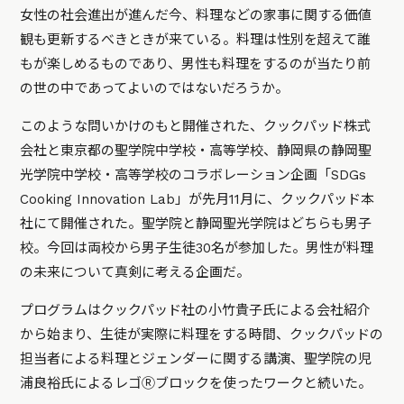
女性の社会進出が進んだ今、料理などの家事に関する価値
観も更新するべきときが来ている。料理は性別を超えて誰
もが楽しめるものであり、男性も料理をするのが当たり前
の世の中であってよいのではないだろうか。
このような問いかけのもと開催された、クックパッド株式
会社と東京都の聖学院中学校・高等学校、静岡県の静岡聖
光学院中学校・高等学校のコラボレーション企画「SDGs
Cooking Innovation Lab」が先月11月に、クックパッド本
社にて開催された。聖学院と静岡聖光学院はどちらも男子
校。今回は両校から男子生徒30名が参加した。男性が料理
の未来について真剣に考える企画だ。
プログラムはクックパッド社の小竹貴子氏による会社紹介
から始まり、生徒が実際に料理をする時間、クックパッドの
担当者による料理とジェンダーに関する講演、聖学院の児
浦良裕氏によるレゴⓇブロックを使ったワークと続いた。