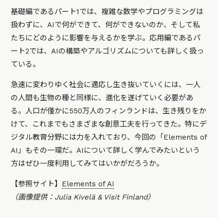
基礎編であるパート1では、複雑な数学やプログラミングは
扱わずに、AIで何ができて、何ができないのか、そして私
たちにどのように影響を与えるかを学ぶ。応用編であるパ
ート2では、AIの構築やアルゴリズムについても詳しく扱っ
ている。
急速に変わりゆく社会に適応し生き抜いていくには、一人
の人間も生物の種と同様に、進化を遂げていく必要があ
る。人口が僅かに550万人のフィンランドは、生き残りをか
けて、これまでもさまざまな創意工夫を行ってきた。特にデ
ジタル教育分野には力を入れており、今回の「Elements of
AI」もその一環だ。AIについて詳しく学んでみたいという
方はぜひ一度利用してみてはいかがだろうか。
【参照サイト】
Elements of AI
（画像提供：Julia Kivelä & Visit Finland）