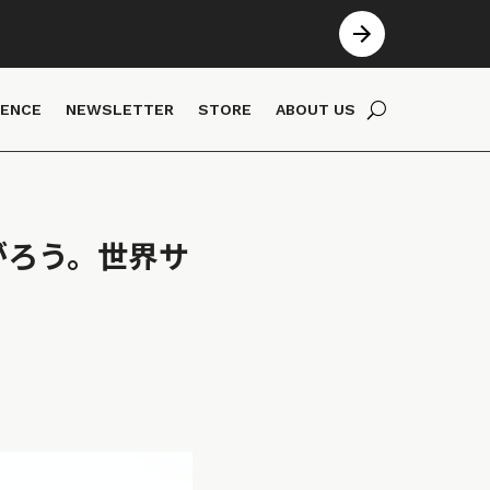
IENCE
NEWSLETTER
STORE
ABOUT US
がろう。世界サ