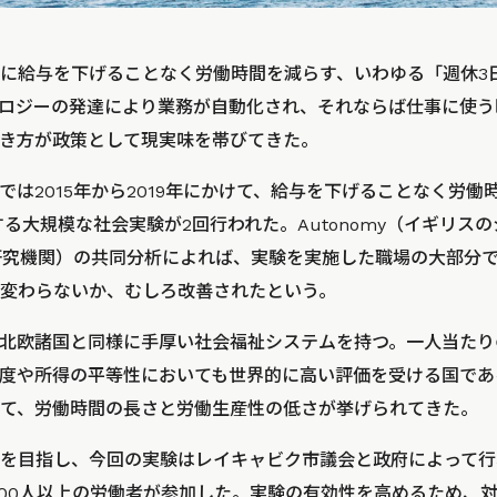
に給与を下げることなく労働時間を減らす、いわゆる「週休3
ロジーの発達により業務が自動化され、それならば仕事に使う
き方が政策として現実味を帯びてきた。
は2015年から2019年にかけて、給与を下げることなく労働
する大規模な社会実験が2回行われた。Autonomy（イギリス
の研究機関）の共同分析によれば、実験を実施した職場の大部分
変わらないか、むしろ改善されたという。
北欧諸国と同様に手厚い社会福祉システムを持つ。一人当たり
度や所得の平等性においても世界的に高い評価を受ける国であ
て、労働時間の長さと労働生産性の低さが挙げられてきた。
を目指し、今回の実験はレイキャビク市議会と政府によって行
,500人以上の労働者が参加した。実験の有効性を高めるため、