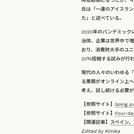
時短勤務になったか、今
氏は「一連のアイスラン
た」と述べている。
2020年のパンデミッ
治体、企業は世界中で増
おり、消費財大手のユニ
20％短縮する試みが行
現代の人々のいわゆる「
る業務がオンライン上へ
考え、試し続ける必要が
【参照サイト】
Going pu
【参照サイト】
Four-da
【関連記事】
スペイン、
Edited by Kimika