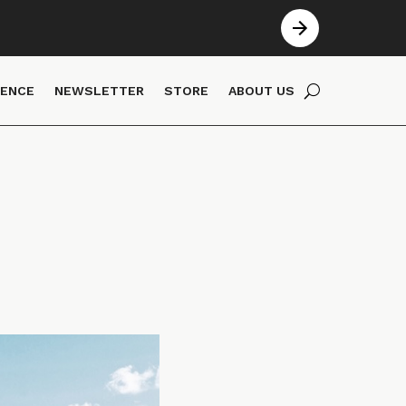
IENCE
NEWSLETTER
STORE
ABOUT US