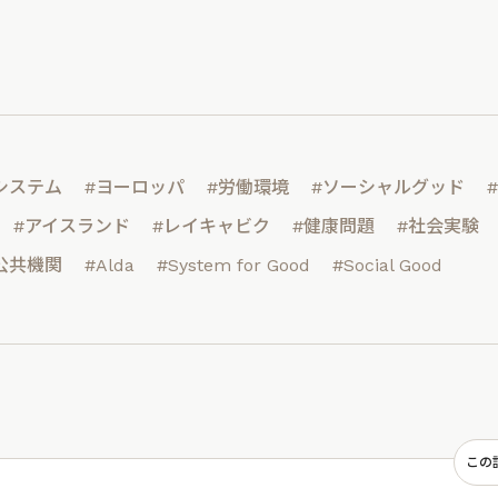
システム
#ヨーロッパ
#労働環境
#ソーシャルグッド
#アイスランド
#レイキャビク
#健康問題
#社会実験
公共機関
#Alda
#System for Good
#Social Good
この