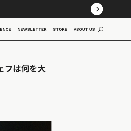
IENCE
NEWSLETTER
STORE
ABOUT US
ェフは何を大