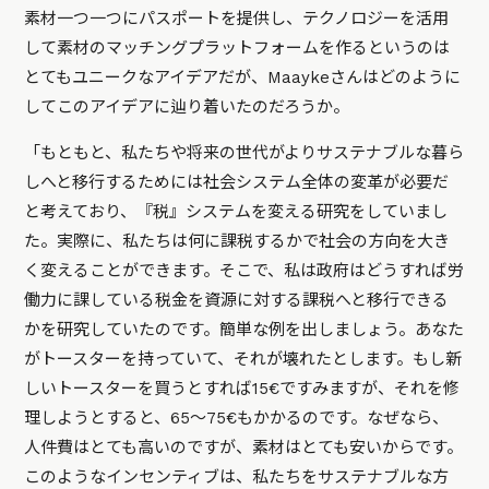
素材一つ一つにパスポートを提供し、テクノロジーを活用
して素材のマッチングプラットフォームを作るというのは
とてもユニークなアイデアだが、Maaykeさんはどのように
してこのアイデアに辿り着いたのだろうか。
「もともと、私たちや将来の世代がよりサステナブルな暮ら
しへと移行するためには社会システム全体の変革が必要だ
と考えており、『税』システムを変える研究をしていまし
た。実際に、私たちは何に課税するかで社会の方向を大き
く変えることができます。そこで、私は政府はどうすれば労
働力に課している税金を資源に対する課税へと移行できる
かを研究していたのです。簡単な例を出しましょう。あなた
がトースターを持っていて、それが壊れたとします。もし新
しいトースターを買うとすれば15€ですみますが、それを修
理しようとすると、65～75€もかかるのです。なぜなら、
人件費はとても高いのですが、素材はとても安いからです。
このようなインセンティブは、私たちをサステナブルな方