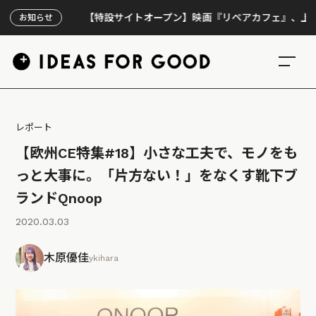
【特設サイトオープン】映画『リペアカフェ』、上映300回の先
お知らせ
レポート
【欧州CE特集#18】小さな工夫で、モノをも
っと大事に。「片方ない！」をなくす靴下ブ
ランドQnoop
2020.03.03
木原優佳
ykihara