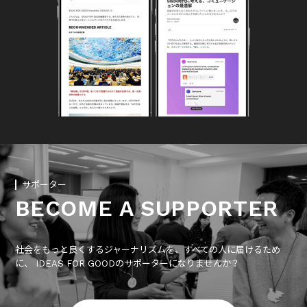
サポーター
BECOME A SUPPORTER
社会をもっと良くするジャーナリズムを、すべての人に届けるため
に、 IDEAS FOR GOODのサポーターになりませんか？