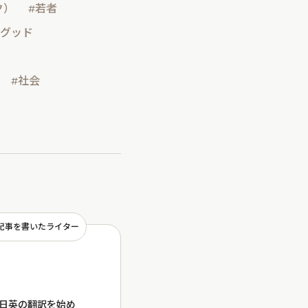
ク）
#若者
ルグッド
#社会
記事を書いたライター
ら日英の翻訳を始め