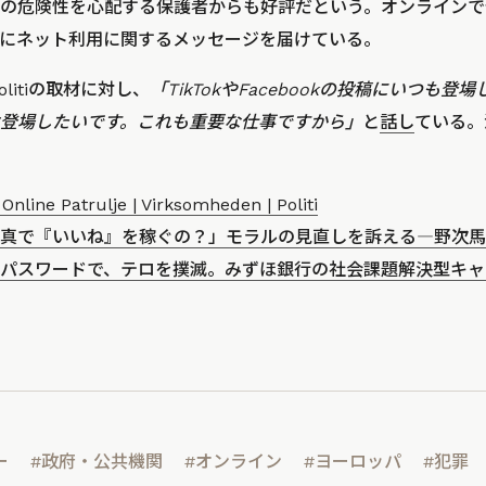
の危険性を心配する保護者からも好評だという。オンラインで
にネット利用に関するメッセージを届けている。
olitiの取材に対し、
「TikTokやFacebookの投稿にいつも
登場したいです。これも重要な仕事ですから」
と
話し
ている。
s Online Patrulje | Virksomheden | Politi
真で『いいね』を稼ぐの？」モラルの見直しを訴える―野次馬
パスワードで、テロを撲滅。みずほ銀行の社会課題解決型キャ
ー
#政府・公共機関
#オンライン
#ヨーロッパ
#犯罪