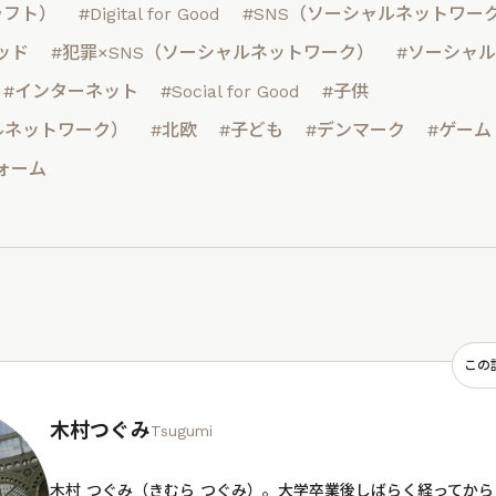
クラフト）
#Digital for Good
#SNS（ソーシャルネットワー
ッド
#犯罪×SNS（ソーシャルネットワーク）
#ソーシャ
#インターネット
#Social for Good
#子供
ルネットワーク）
#北欧
#子ども
#デンマーク
#ゲーム
ォーム
この
木村つぐみ
Tsugumi
木村 つぐみ（きむら つぐみ）。大学卒業後しばらく経ってか