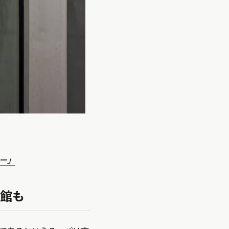
ー」
館も