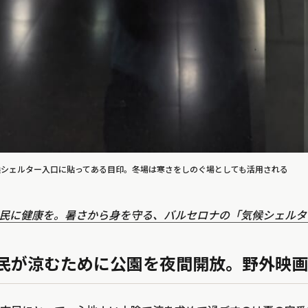
kana_気候シェルター入口に貼ってある目印。冬場は寒さをしのぐ場としても活用される
民に健康を。暑さから身を守る、バルセロナの「気候シェルタ
民が涼むために公園を夜間開放。野外映画