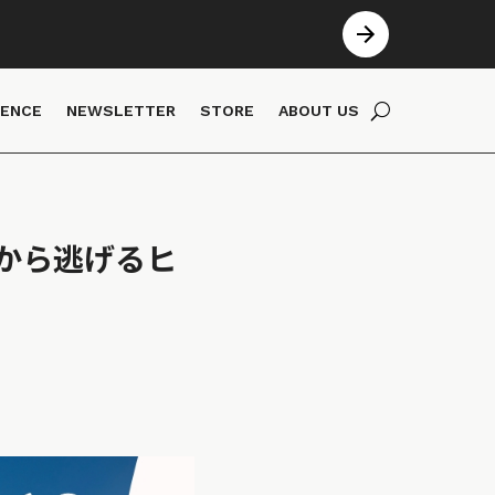
IENCE
NEWSLETTER
STORE
ABOUT US
から逃げるヒ