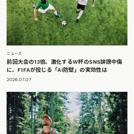
ニュース
前回大会の13倍。激化するW杯のSNS誹謗中傷
に、FIFAが投じる「AI防壁」の実効性は
2026.07.07