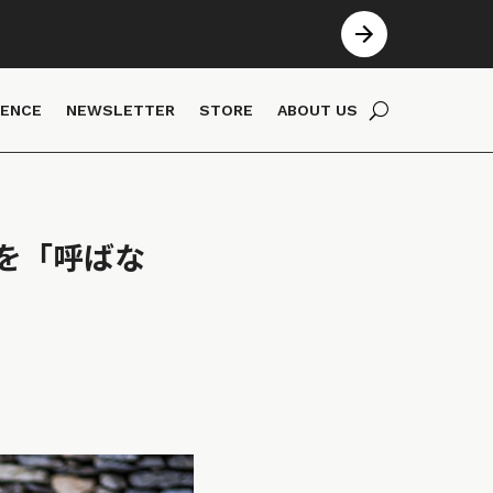
IENCE
NEWSLETTER
STORE
ABOUT US
を「呼ばな