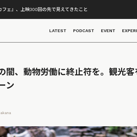
フェ』、上映300回の先で見えてきたこと
LATEST
PODCAST
EVENT
EXPER
の闇、動物労働に終止符を。観光客
ーン
Wakana