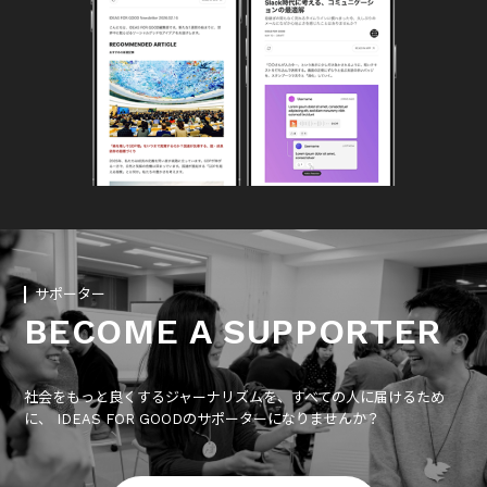
サポーター
BECOME A SUPPORTER
社会をもっと良くするジャーナリズムを、すべての人に届けるため
に、 IDEAS FOR GOODのサポーターになりませんか？