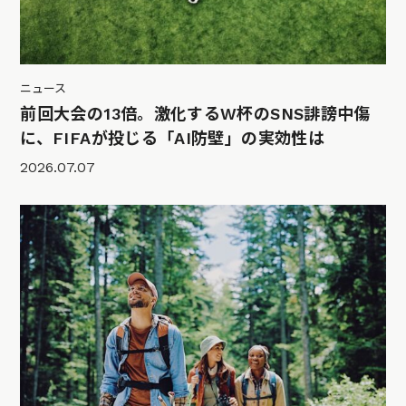
ニュース
前回大会の13倍。激化するW杯のSNS誹謗中傷
に、FIFAが投じる「AI防壁」の実効性は
2026.07.07