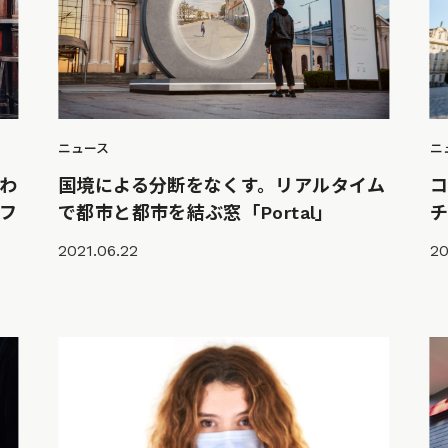
ニュース
ニ
わ
国境による分断をなくす。リアルタイム
フ
で都市と都市を結ぶ窓「Portal」
チ
2021.06.22
20