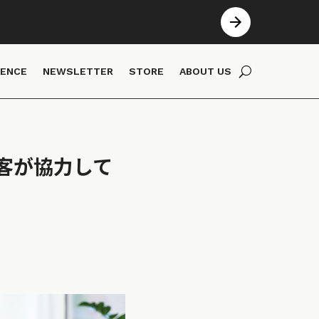
IENCE
NEWSLETTER
STORE
ABOUT US
客が協力して