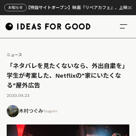
【特設サイトオープン】映画『リペアカフェ』、上映300回の先で
お知らせ
ニュース
「ネタバレを見たくないなら、外出自粛を」
学生が考案した、Netflixの“家にいたくな
る”屋外広告
2020.04.23
木村つぐみ
Tsugumi