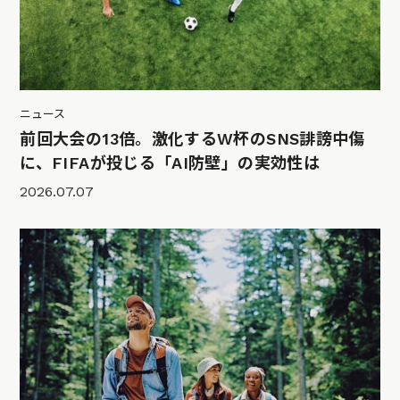
ニュース
前回大会の13倍。激化するW杯のSNS誹謗中傷
に、FIFAが投じる「AI防壁」の実効性は
2026.07.07