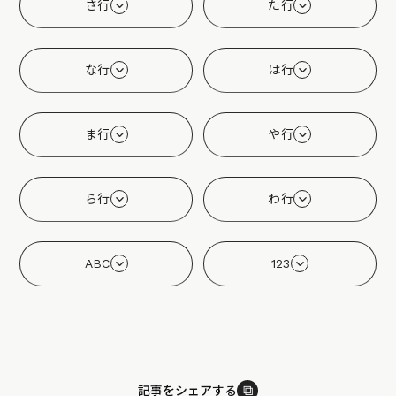
さ行
た行
な行
は行
ま行
や行
ら行
わ行
ABC
123
⧉
記事をシェアする