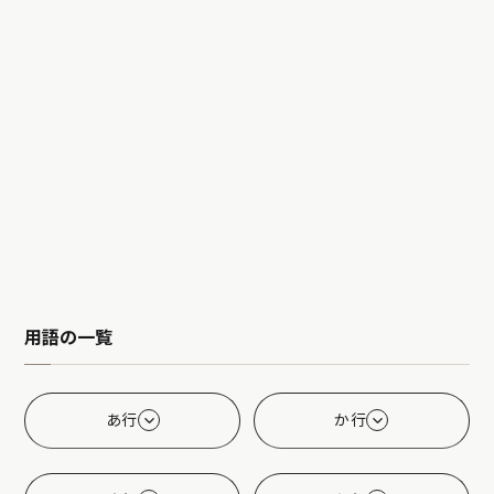
用語の一覧
あ行
か行