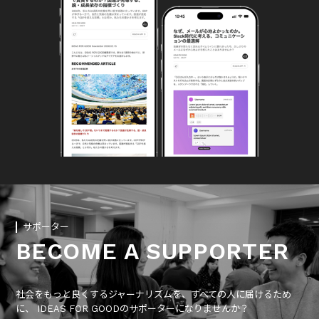
サポーター
BECOME A SUPPORTER
社会をもっと良くするジャーナリズムを、すべての人に届けるため
に、 IDEAS FOR GOODのサポーターになりませんか？