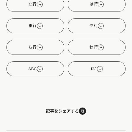
な行
は行
ま行
や行
ら行
わ行
ABC
123
⧉
記事をシェアする