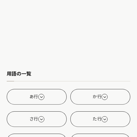
用語の一覧
あ行
か行
さ行
た行