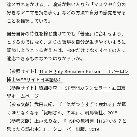
達メガネをかける」、嗅覚が鋭い人なら「マスクや自分の
好きなアロマを持ち歩く」などの方法で自分の感覚を守る
ことを推奨している。
自分自身の特性を捻じ曲げてでも「普通」に合わせよう、
とするのではなく、周りの環境を自分が生きやすいように
調節しようとする考え方は、HSPだけでなくすべての人に
適応できるものなのではなかろうか。
【参照サイト】
The Highly Sensitive Person （アーロン
博士WEBサイト日本語版）
【参照サイト】
繊細の森 | HSP専門カウンセラー・武田友
紀ホームページ
【参考文献】武田友紀、『「気がつきすぎて疲れる」が驚
くほどなくなる「繊細さん」の本』、飛鳥新社、2018
【参考文献】上戸えりな、『HSPの教科書【HSPかな？と
思ったら読む本】』、クローバー出版、2019