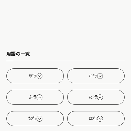
用語の一覧
あ行
か行
さ行
た行
な行
は行