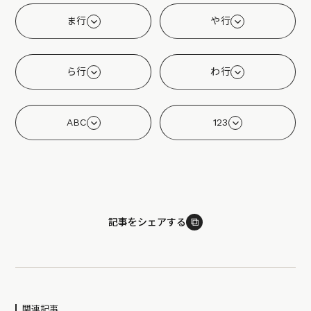
ま行
や行
ら行
わ行
ABC
123
⧉
記事をシェアする
関連記事