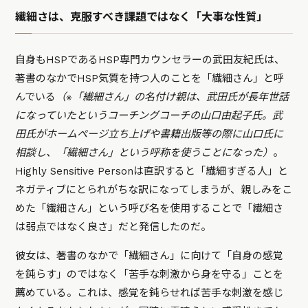
繊細さは、克服すべき課題ではなく「大事な性質」
自身もHSPであるHSP専門カウンセラーの武田友紀氏は、
著書のなかでHSP気質を持つ人のことを「繊細さん」と呼
んでいる
（※「繊細さん」の名付け親は、武田氏が長年世話
になっていたというコーチングコーチの山口由起子氏。武
田氏がホームページ立ち上げや書籍出版等の際に山口氏に
相談し、「繊細さん」という呼称を使うことになった）
。
Highly Sensitive Personは直訳すると「繊細すぎる人」と
ネガティブにとられがちな訳になってしまうが、親しみをこ
めた「繊細さん」という呼び名を使用することで「繊細さ
は弱点ではなく良さ」だと発信したのだ。
彼女は、著書のなかで「繊細さん」に向けて「自身の感覚
を鈍らす」のではなく「苦手な刺激から身を守る」ことを
薦めている。これは、感覚を鈍らせれば苦手な刺激を感じ