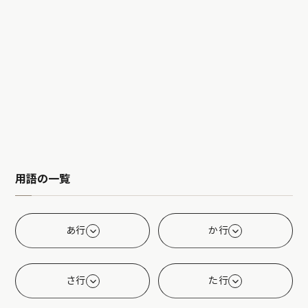
用語の一覧
あ行
か行
さ行
た行