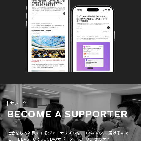
サポーター
BECOME A SUPPORTER
社会をもっと良くするジャーナリズムを、すべての人に届けるため
に、 IDEAS FOR GOODのサポーターになりませんか？