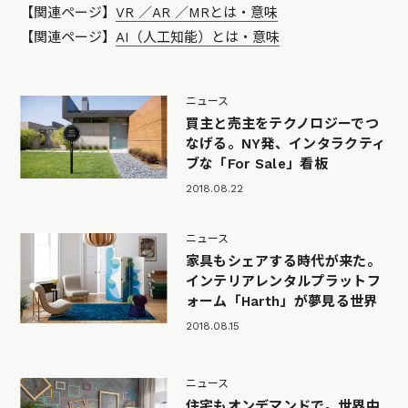
【関連ページ】
VR ／AR ／MRとは・意味
【関連ページ】
AI（人工知能）とは・意味
ニュース
買主と売主をテクノロジーでつ
なげる。NY発、インタラクティ
ブな「For Sale」看板
2018.08.22
ニュース
家具もシェアする時代が来た。
インテリアレンタルプラットフ
ォーム「Harth」が夢見る世界
2018.08.15
ニュース
住宅もオンデマンドで。世界中