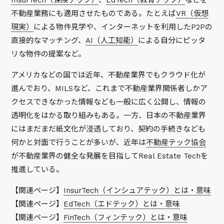
InsurTech（保険テック）
、
EdTech（教育テック）
などを
不動産業務にも適用させたものである。たとえば
VR（仮想
現実）
による物件見学や、インターネットを利用したP2Pの
直接的なマッチング、
AI（人工知能）
による自分にピッタ
リな物件の提案など。
アメリカなどの国では近年、不動産業界でもクラウド化が
進んでおり、MILSなど、これまで不動産業界関係者しかア
クセスできなかった情報なども一般に広く公開し、情報の
透明化をはかる取り組みもある。一方、日本の不動産業界
にはまだまだ紙文化が浸透しており、契約の手続きなども
何かと対面で行うことが多いが、近年は
不動産テック協会
が不動産業界の健全な発展を目指してReal Estate Techを
推進している。
【関連ページ】
InsurTech（インシュアテック）とは・意味
【関連ページ】
EdTech（エドテック）とは・意味
【関連ページ】
FinTech（フィンテック）とは・意味