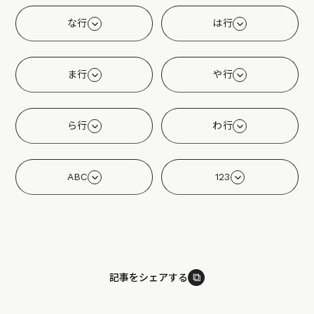
な行
は行
ま行
や行
ら行
わ行
ABC
123
⧉
記事をシェアする