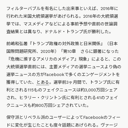
フィルターバブルを有名にした出来事といえば、2016年に
行われた米国大統領選挙があげられる。2016年の大統領選
挙では、マスメディアなどによる事前予想や直前の世論調
査結果とは異なり、ドナルド・トランプ氏が勝利した。
前嶋和弘著『トランプ政権の対外政策と日米関係』（日本
国際問題研究所、2020年）「第10章 さらに顕著になった
『危機に瀕するアメリカのメディア』現象」によると、この
大統領選挙直前には、主要メディアの選挙ニュースより偽の
選挙ニュースの方がfacebookで多くのエンゲージメントを
獲得していた、
とある
。選挙前3ヶ月間で、トランプ氏に有
利とされる115ものフェイクニュースは約3,000万回シェア
され、ヒラリー・クリントン氏に有利とされる41のフェイ
クニュースも約800万回シェアされていた。
保守派とリベラル派のユーザーによってFacebookのフィー
ドに変化が生じたことも度々話題にあげられる。ヴァージ