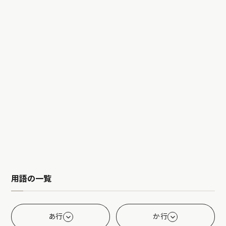
用語の一覧
あ行
か行