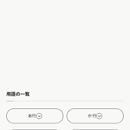
用語の一覧
あ行
か行