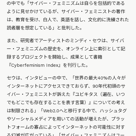
の中でも「サイバー・フェミニズムは自らを包括的である
ように見せかけているが、サイバー・フェミニストの著作
は、教育を受け、白人で、英語を話し、文化的に洗練された
読者層を想定している」と批判した。
また、研究者でアーティストのミンディ・セウは、サイバ
ー・フェミニズムの歴史を、オンライン上に索引として記
録するプロジェクトを開始し、成果として書籍
『Cyberfeminism Index』を刊行した。
セウは、インタビューの中で、「世界の最大40%の人々が
インターネットにアクセスできておらず、90年代初頭のサ
イバー・フェミニストが訴えた『ユビキタス（遍在、いつ
でもどこでも存在することを表す言葉）』についての考え
は制限される」「Web2.0へと移行する中で、ハッシュタグ
やソーシャルメディアを用いての活動が増えたが、プラッ
トフォームの寡占によってインターネットの可能性に対す
る幻滅が広がっている」「サイバー・フェミニズムはユー