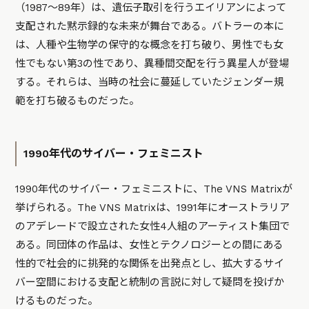
（1987〜89年）は、遺伝子取引を行うエイリアンによって
支配された黙示録的な未来が舞台である。バトラーの本に
は、人種や生物学の保守的な概念を打ち破り、男性でも女
性でもない第3の性であり、異種間交配を行う異星人が登場
する。それらは、当時の社会に蔓延していたジェンダー規
範を打ち破るものだった。
1990年代のサイバー・フェミニスト
1990年代のサイバー・フェミニストに、The VNS Matrixが
挙げられる。The VNS Matrixは、1991年にオーストラリア
のアデレードで設立された女性4人組のアーティスト集団で
ある。同団体の作品は、女性とテクノロジーとの間にある
性的で社会的に挑発的な関係を出発点とし、拡大するサイ
バー空間における支配と統制の言説に対して疑問を投げか
けるものだった。