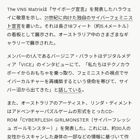
The VNS Matrixは『サイボーグ宣言』を発表したハラウェ
イに敬意を示し、
21世紀に向けた独自のサイバーフェミニス
ト宣言
を書いた。それは長さ18フィート（約5.4メートル）
の看板として展示され、オーストラリア中のさまざまなギ
ャラリーで展示された。
メンバーの1人であるバージニア・バラットはデジタルメデ
ィア「VICE」のインタビューにて、「私たちはテクノカウ
ボーイからおもちゃを乗っ取り、フェミニストの視点でサ
イバーカルチャーを再構築するという使命を帯びて、サイ
バー沼から出てきた」と
話している
。
また、オーストラリアのアーティスト、リンダ・ディメント
はアドベンチャーパズルゲームの形式をとったCD-
ROM「CYBERFLESH GIRLMONSTER（サイバーフレッシ
ュ ガールモンスター）」を発表した。これには、約30人の
女性からスキャンした身体の一部などの情報に基づいて作