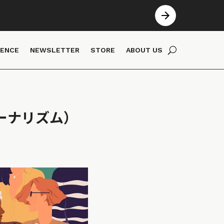
IENCE
NEWSLETTER
STORE
ABOUT US
ーナリズム）