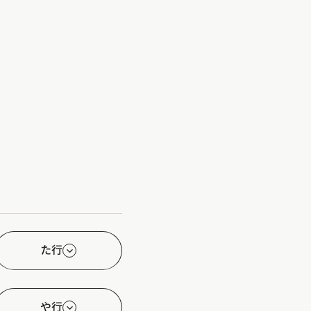
た行
や行