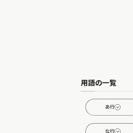
用語の一覧
あ行
な行