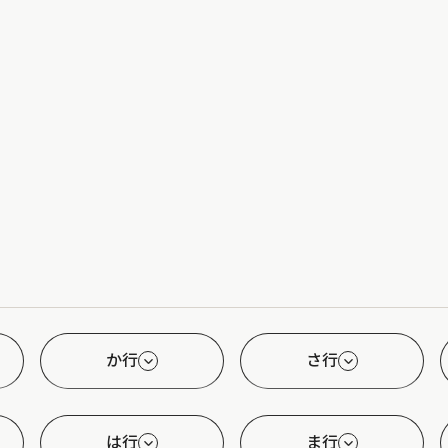
か行
さ行
は行
ま行