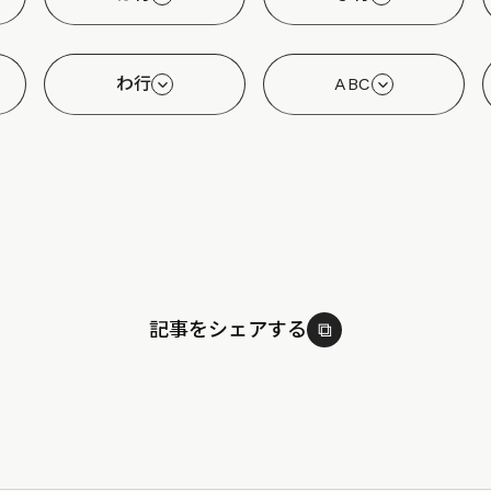
わ行
ABC
記事をシェアする
⧉