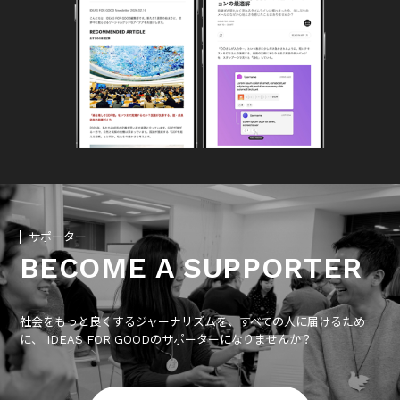
サポーター
BECOME A SUPPORTER
社会をもっと良くするジャーナリズムを、すべての人に届けるため
に、 IDEAS FOR GOODのサポーターになりませんか？