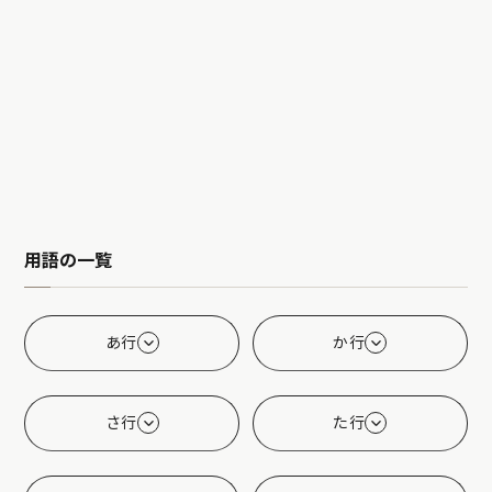
用語の一覧
あ行
か行
さ行
た行