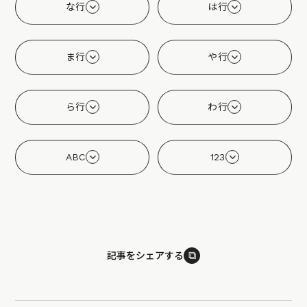
な行
は行
ま行
や行
ら行
わ行
ABC
123
⧉
記事をシェアする