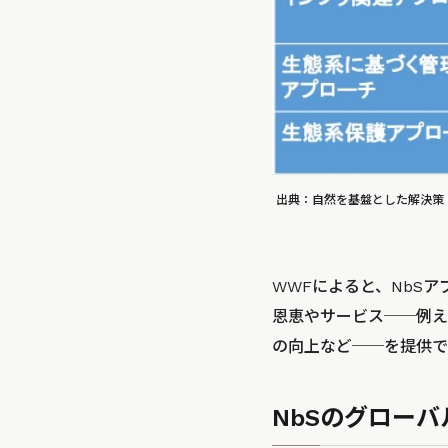
出典：自然を基盤とした解決策
WWFによると、NbS
恩恵やサービス──例え
の向上など──を提供で
NbSのグローバ