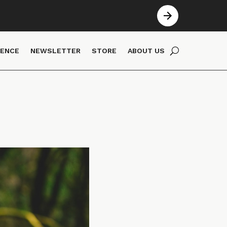
IENCE
NEWSLETTER
STORE
ABOUT US