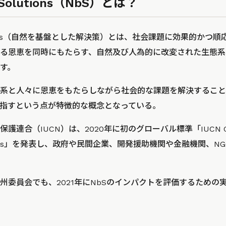
d Solutions（NbS）とは？
solutions（自然を基盤とした解決策）とは、社会課題に効果的か
る恩恵を同時にもたらす、自然及び人為的に改変された生態系
す。
系と人々に恩恵をもたらしながら社会的な課題を解決すること
を目指すという点が特徴的な概念となっている。
連合（IUCN）は、2020年に初のグローバル標準「IUCN Global
Solutions」を発表し、政府や民間企業、開発援助機関や金融機関、
欧州委員会でも、2021年にNbSのインパクトを評価するための