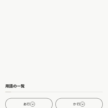
用語の一覧
あ行
か行