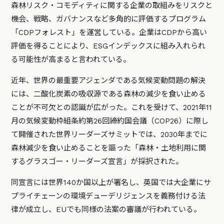
森林リスク・コモディティに関する企業の取組みをリスクと
機会、戦略、ガバナンスなど多角的に評価するプログラム
「CDPフォレスト」を運営している。企業はCDPから高い
評価を得ることにより、ESGインデックスに組み入れられ
る可能性が高まると言われている。
近年、世界の最重要アジェンダである気候変動問題の解決
には、二酸化炭素の吸収源である森林の減少を食い止める
ことが不可欠との認識が広がった。これを受けて、2021年11
月の気候変動枠組条約第26回締約国会議（COP26）に際し
て開催された世界リーダーズサミットでは、2030年までに
森林減少を食い止めることを謳った「森林・土地利用に関
するグラスゴー・リーダーズ宣言」が採択された。
同宣言には世界140か国以上が署名し、英国では大企業にサ
プライチェーンの環境デューデリジェンスを義務付ける法
律が成立し、EUでも同様の法案の審議が行われている。