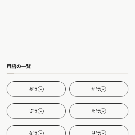
用語の一覧
あ行
か行
さ行
た行
な行
は行