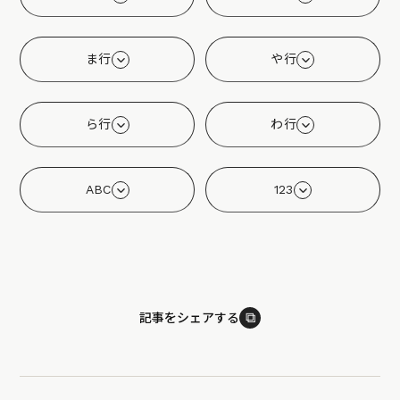
ま行
や行
ら行
わ行
ABC
123
⧉
記事をシェアする