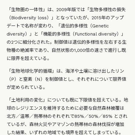
「生物圏の一体性」は、2009年版では「生物多様性の損失
（Biodiversity loss）」となっていたが、2015年のアップ
デートで名称が変わり、「遺伝的多様性（Genetic
diversity）」と「機能的多様性（Functional diversity）」
の2つに細分化された。制御値は遺伝的多様性を左右する生
物種の絶滅率であり、自然状態の1,000倍の速さで進行し既
に限界を超えている。
「生物地球化学的循環」は、海洋や土壌に溶け出したリン
（P）と窒素（N）を制御値とし、それぞれについて限界値
が定められている。
「土地利用の変化」についても既に下限値を超えている。地
球のレジリエンスを維持するために必要な自然森林被覆は
北方／温帯／熱帯林のそれぞれで85%／50%／85% とされ
ているが、森林火災やアマゾンの熱帯林の森林伐採が増加
した結果、いずれの地域でも境界を超えてしまっている。