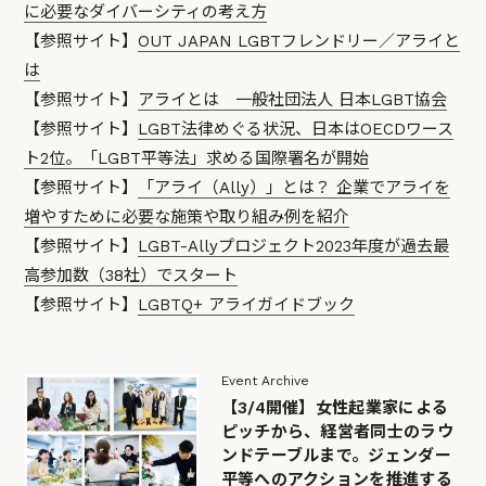
に必要なダイバーシティの考え方
【参照サイト】
OUT JAPAN LGBTフレンドリー／アライと
は
【参照サイト】
アライとは 一般社団法人 日本LGBT協会
【参照サイト】
LGBT法律めぐる状況、日本はOECDワース
ト2位。「LGBT平等法」求める国際署名が開始
【参照サイト】
「アライ（Ally）」とは？ 企業でアライを
増やすために必要な施策や取り組み例を紹介
【参照サイト】
LGBT-Allyプロジェクト2023年度が過去最
高参加数（38社）でスタート
【参照サイト】
LGBTQ+ アライガイドブック
Event Archive
【3/4開催】女性起業家による
ピッチから、経営者同士のラウ
ンドテーブルまで。ジェンダー
平等へのアクションを推進する