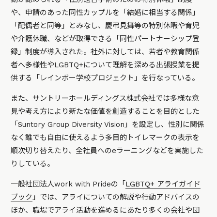
や、申請のあった同性カップルを「結婚に相当する関係」
「配偶者と同等」とみなし、慶弔見舞等の特別休暇や育児
や介護休職、などが取得できる「同性パートナーシップ登
録」制度が導入された。社外に対しては、若者や教育関係
者へ多様性やLGBTQ+について理解を深める出張授業を提
供する「レインボー学校プロジェクト」を行なっている。
また、サントリーホールディングス株式会社では多様な意
見や考え方により新たな価値を創造することを目的とした
「Suntory Group Diversity Vision」を設定し、性別に関係
なく誰でも自由に使えるよう多目的トイレマークの表示を
順次切り替えたり、全社員へのeラーニングなどを実施した
りしている。
一般社団法人work with Prideの「
LGBTQ+ アライガイド
ブック
」では、アライについての解説や行動アドバイスの
ほか、職場でアライ活動を進めるにあたり多くの会社や団