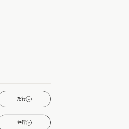
た行
や行