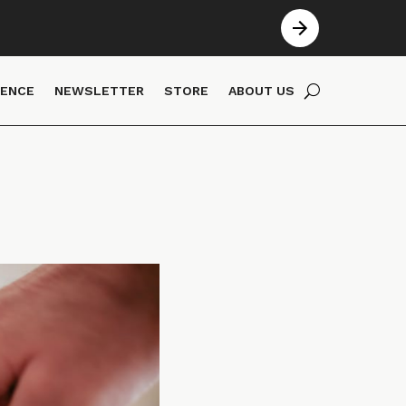
IENCE
NEWSLETTER
STORE
ABOUT US