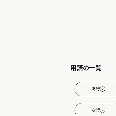
用語の一覧
あ行
な行