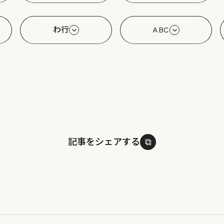
わ行
ABC
記事をシェアする
⧉