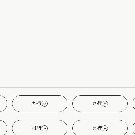
か行
さ行
は行
ま行