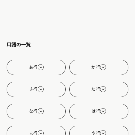
用語の一覧
あ行
か行
さ行
た行
な行
は行
ま行
や行