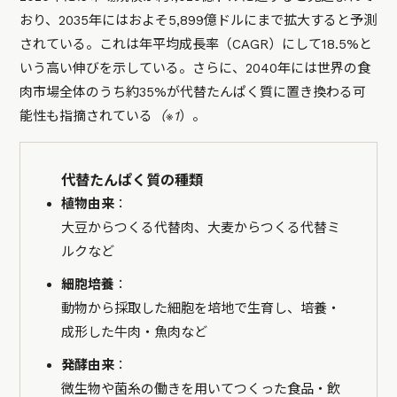
おり、2035年にはおよそ5,899億ドルにまで拡大すると予測
されている。これは年平均成長率（CAGR）にして18.5%と
いう高い伸びを示している。さらに、2040年には世界の食
肉市場全体のうち約35%が代替たんぱく質に置き換わる可
能性も指摘されている
（※1
）。
代替たんぱく質の種類
植物由来
：
大豆からつくる代替肉、大麦からつくる代替ミ
ルクなど
細胞培養
：
動物から採取した細胞を培地で生育し、培養・
成形した牛肉・魚肉など
発酵由来
：
微生物や菌糸の働きを用いてつくった食品・飲