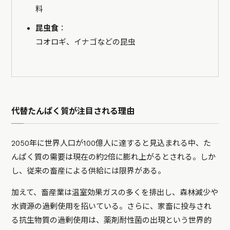
料
昆虫食
：
コオロギ、イナゴなどの昆虫
代替たんぱく質が注目される理由
2050年に世界人口が100億人に達すると見込まれる中、た
んぱく質の需要は現在の約2倍に膨れ上がるとされる。しか
し、従来の畜産による供給には限界がある。
加えて、畜産業は温室効果ガスの多くを排出し、森林減少や
水資源の過剰使用を招いている。さらに、家畜に投与され
る抗生物質の過剰使用は、薬剤耐性菌の出現という世界的