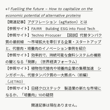
※1
Fuelling the future – How to capitalize on the
economic potential of alternative proteins
【関連記事】
アグフレーション（agflation）とは
【参照サイト】
FAIRR Building ESG into Food Tech
【参照サイト】
Techno Procucer 【図説】代替タンパク
質の最前線 ～市場拡大を牽引する企業・スタートアップ
と、代替肉・培養肉のイノベーション事例を紹介
【参照サイト】
効率的で、持続可能な食料システムの構築
の鍵となる「発酵」（世界経済フォーラム）
【参照サイト】
植物性代替肉や培養肉企業の集積加速 シ
ンガポール、代替タンパク質の一大拠点へ（前編）
（JETRO）
【参照サイト】
日経クロステック 製造業の新たな市場に
なるか、「培養肉」10の疑問
関連記事は現在ありません。