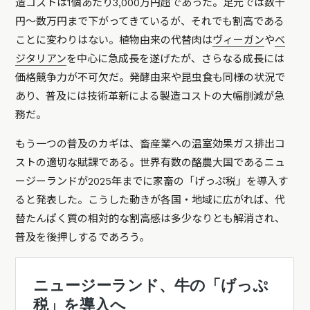
造コストは1個あたり3,000万円超であった。足元では数千
円～数万円まで下がってきているが、それでも割高である
ことに変わりはない。植物由来の代替肉は
ヴィーガン
や
ベ
ジタリアン
を中心に急成長を遂げたが、さらなる成長には
価格競争力が不可欠だ。発酵由来や昆虫食も同様の状況で
あり、普及には技術革新による製造コストの大幅削減が急
務だ。
もう一つの普及のカギは、畜産業への温室効果ガス排出コ
ストの適切な賦課である。世界有数の酪農大国であるニュ
ージーランドが2025年までに家畜の「げっぷ税」を導入す
ると発表した。こうした動きが各国・地域に広がれば、代
替たんぱく質の相対的な割高感は多少なりとも解消され、
普及を後押しするであろう。