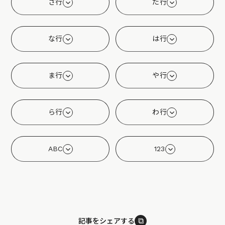
さ行
た行
な行
は行
ま行
や行
ら行
わ行
ABC
123
⧉
記事をシェアする