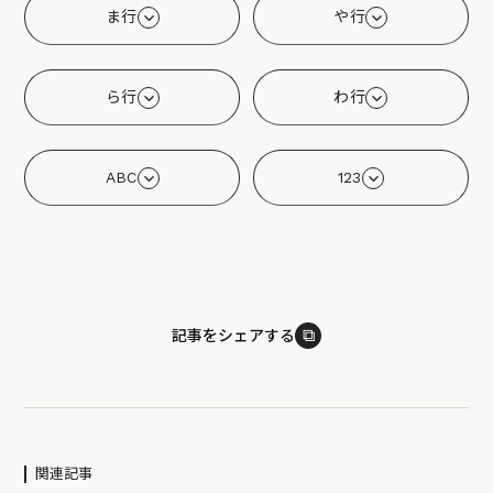
ま行
や行
ら行
わ行
ABC
123
⧉
記事をシェアする
関連記事