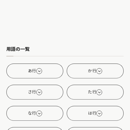
用語の一覧
あ行
か行
さ行
た行
な行
は行