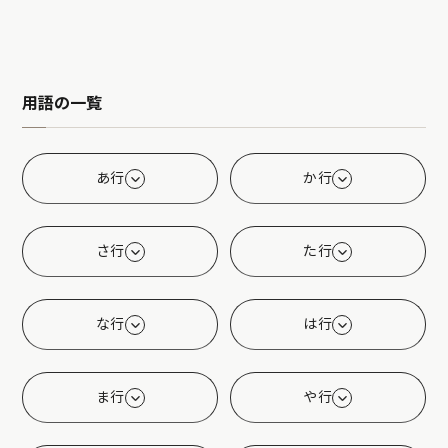
用語の一覧
あ行
か行
さ行
た行
な行
は行
ま行
や行