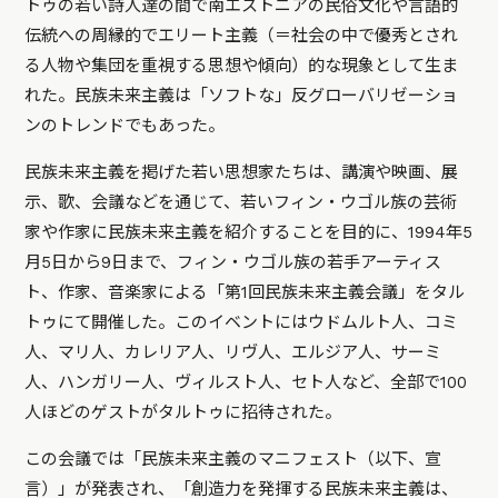
トゥの若い詩人達の間で南エストニアの民俗文化や言語的
伝統への周縁的でエリート主義（＝社会の中で優秀とされ
る人物や集団を重視する思想や傾向）的な現象として生ま
れた。民族未来主義は「ソフトな」反グローバリゼーショ
ンのトレンドでもあった。
民族未来主義を掲げた若い思想家たちは、講演や映画、展
示、歌、会議などを通じて、若いフィン・ウゴル族の芸術
家や作家に民族未来主義を紹介することを目的に、1994年5
月5日から9日まで、フィン・ウゴル族の若手アーティス
ト、作家、音楽家による「第1回民族未来主義会議」をタル
トゥにて開催した。このイベントにはウドムルト人、コミ
人、マリ人、カレリア人、リヴ人、エルジア人、サーミ
人、ハンガリー人、ヴィルスト人、セト人など、全部で100
人ほどのゲストがタルトゥに招待された。
この会議では「民族未来主義のマニフェスト（以下、宣
言）」が発表され、「創造力を発揮する民族未来主義は、