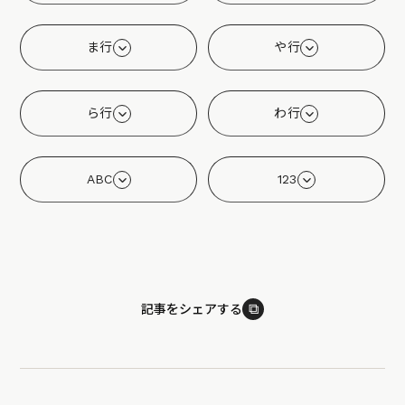
ま行
や行
ら行
わ行
ABC
123
⧉
記事をシェアする