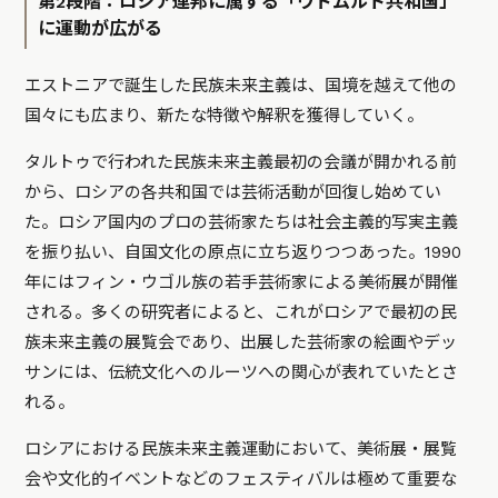
第2段階：ロシア連邦に属する「ウドムルト共和国」
に運動が広がる
エストニアで誕生した民族未来主義は、国境を越えて他の
国々にも広まり、新たな特徴や解釈を獲得していく。
タルトゥで行われた民族未来主義最初の会議が開かれる前
から、ロシアの各共和国では芸術活動が回復し始めてい
た。ロシア国内のプロの芸術家たちは社会主義的写実主義
を振り払い、自国文化の原点に立ち返りつつあった。1990
年にはフィン・ウゴル族の若手芸術家による美術展が開催
される。多くの研究者によると、これがロシアで最初の民
族未来主義の展覧会であり、出展した芸術家の絵画やデッ
サンには、伝統文化へのルーツへの関心が表れていたとさ
れる。
ロシアにおける民族未来主義運動において、美術展・展覧
会や文化的イベントなどのフェスティバルは極めて重要な