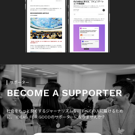
サポーター
BECOME A SUPPORTER
社会をもっと良くするジャーナリズムを、すべての人に届けるため
に、 IDEAS FOR GOODのサポーターになりませんか？