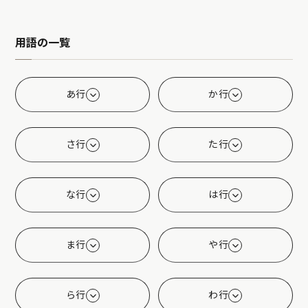
用語の一覧
あ行
か行
さ行
た行
な行
は行
ま行
や行
ら行
わ行