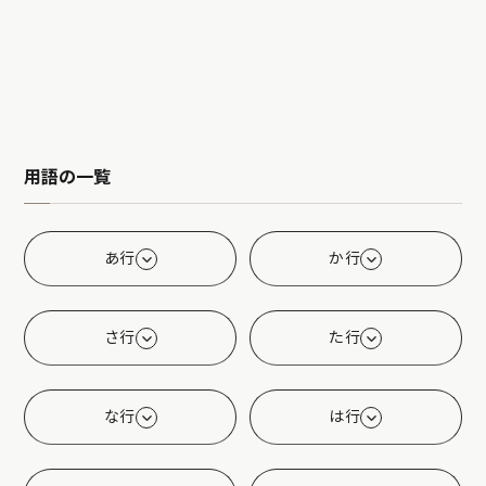
用語の一覧
あ行
か行
さ行
た行
な行
は行