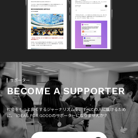
サポーター
BECOME A SUPPORTER
社会をもっと良くするジャーナリズムを、すべての人に届けるため
に、 IDEAS FOR GOODのサポーターになりませんか？