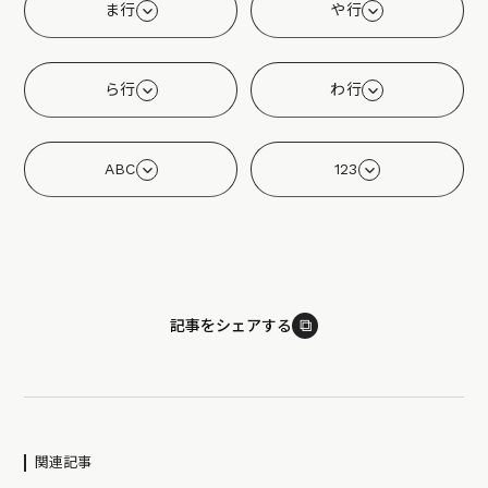
ま行
や行
ら行
わ行
ABC
123
⧉
記事をシェアする
関連記事