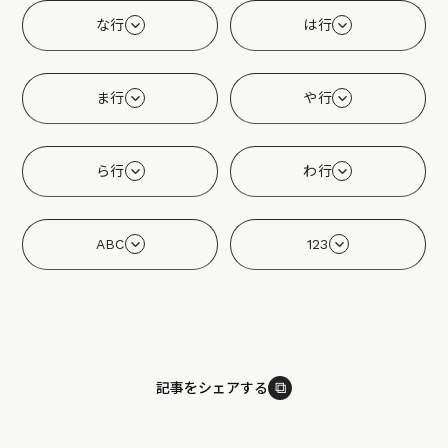
な行
は行
ま行
や行
ら行
わ行
ABC
123
⧉
記事をシェアする