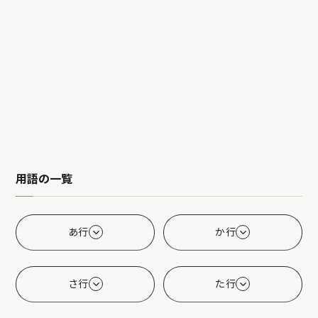
用語の一覧
あ行
か行
さ行
た行