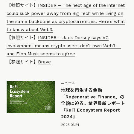
【参照サイト】
INSIDER – The next age of the internet
could suck power away from Big Tech while living on
the same backbone as cryptocurrencies. Here’s what
to know about Web3.
【参照サイト】
INSIDER – Jack Dorsey says VC
involvement means crypto users don’t own Web3 —
and Elon Musk seems to agree
【参照サイト】
Brave
ニュース
地球を再生する金融
「Regenerative Finance」の
全貌に迫る。業界最新レポート
『ReFi Ecosystem Report
2024』
2025.01.24