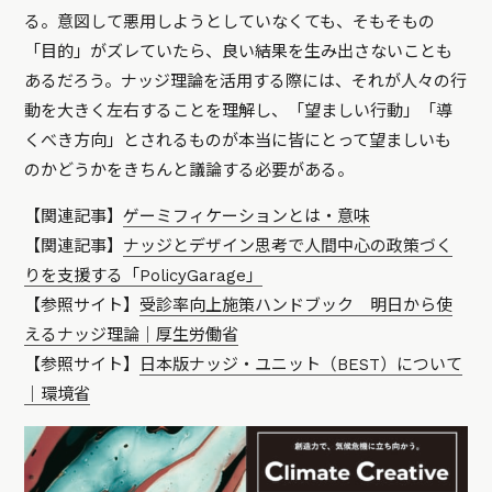
る。意図して悪用しようとしていなくても、そもそもの
「目的」がズレていたら、良い結果を生み出さないことも
あるだろう。ナッジ理論を活用する際には、それが人々の行
動を大きく左右することを理解し、「望ましい行動」「導
くべき方向」とされるものが本当に皆にとって望ましいも
のかどうかをきちんと議論する必要がある。
【関連記事】
ゲーミフィケーションとは・意味
【関連記事】
ナッジとデザイン思考で人間中心の政策づく
りを支援する「PolicyGarage」
【参照サイト】
受診率向上施策ハンドブック 明日から使
えるナッジ理論｜厚生労働省
【参照サイト】
日本版ナッジ・ユニット（BEST）について
｜環境省