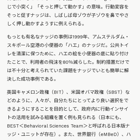
じで小突く」「そっと押して動かす」の意味。行動変容を
そっと促すナッジは、しばしば母ゾウが子ゾウを鼻でやさ
しく押し動かすようすに例えられる。
もっとも有名なナッジの事例は1999年、アムステルダム・
スキポール空港の小便器の「ハエ」のナッジだ。公共トイ
レを清潔に保つために、ハエの絵を小便器の底に貼り付け
たことで、利用者の飛沫​​を80％減らした。制約措置だけで
は不十分と考えられていた課題をナッジでいとも簡単に解
決した成功事例である。
英国キャメロン政権（BIT）、米国オバマ政権（SBST）な
どのように、人々が、自分たちにとってより良い選択をで
きるようにすることを目的として、政府内に行動インサイ
トの活用を試みる組織を置く例も見られる（日本にも、
BEST＜Behavioral Sciences Team＞と呼ばれる日本版ナ
ッジ・ユニットが存在）。また、世界銀行（eMBeD）、ハ