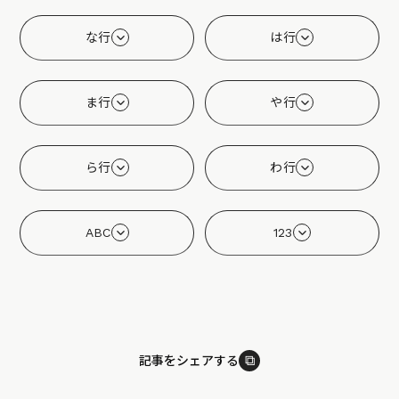
な行
は行
ま行
や行
ら行
わ行
ABC
123
⧉
記事をシェアする