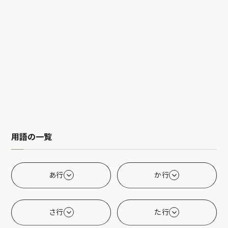
用語の一覧
あ行
か行
さ行
た行