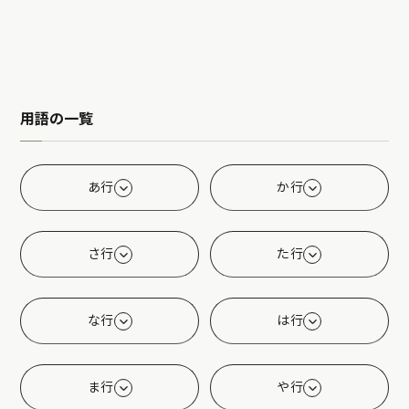
用語の一覧
あ行
か行
さ行
た行
な行
は行
ま行
や行