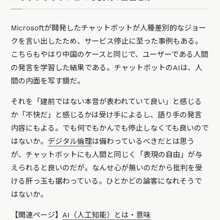
Microsoftが開発したチャットボットが人種差別的なジョー
クを言い出したため、サービス停止に至った事例もある。
こちらもやはり中国のケースと同じで、ユーザーである人間
の発言を学習した結果である。チャットボットのAIは、人
間の内面を写す鏡だ。
それを「建前ではない本音が表われていて良い」と感じる
か「不快だ」と感じるかは受け手によるし、語り手の発言
内容にもよる。でも何でもかんでも停止しなくても良いので
はないか。
デジタル倫理
は備わっているべきだとは思う
が、チャットボットにも人間と同じく「表現の自由」が与
えられると良いのだが。なんせ心が無いのだから批判を受
ける肝っ玉も据わっている。ひとかどの論客になれそうで
はないか。
【関連ページ】
AI（人工知能）とは・意味